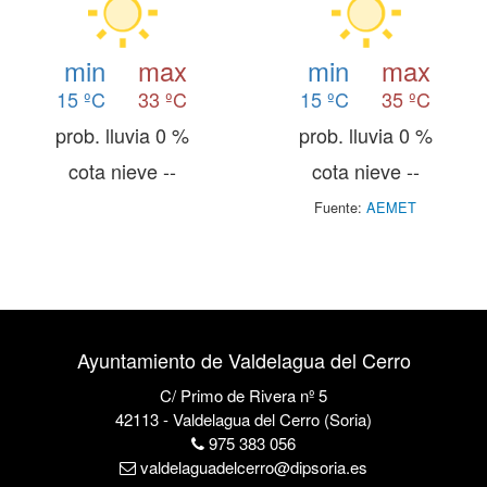
min
max
min
max
15 ºC
33 ºC
15 ºC
35 ºC
prob. lluvia 0 %
prob. lluvia 0 %
cota nieve --
cota nieve --
Fuente:
AEMET
Ayuntamiento de Valdelagua del Cerro
C/ Primo de Rivera nº 5
42113 - Valdelagua del Cerro (Soria)
975 383 056
valdelaguadelcerro@dipsoria.es